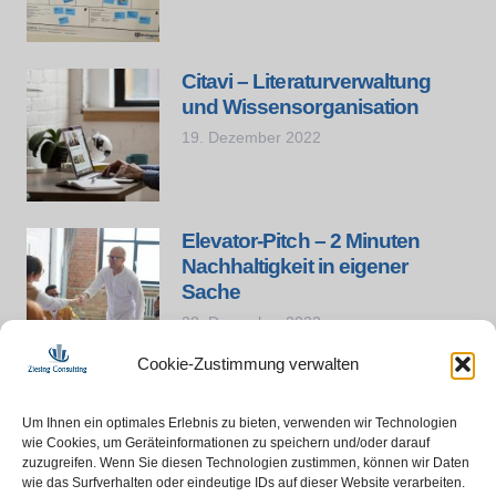
Citavi – Literaturverwaltung
und Wissensorganisation
19. Dezember 2022
Elevator-Pitch – 2 Minuten
Nachhaltigkeit in eigener
Sache
28. Dezember 2022
Cookie-Zustimmung verwalten
Unternehmensnachfolge – Wie
soll der Neue kehren?
Um Ihnen ein optimales Erlebnis zu bieten, verwenden wir Technologien
wie Cookies, um Geräteinformationen zu speichern und/oder darauf
28. Dezember 2022
zuzugreifen. Wenn Sie diesen Technologien zustimmen, können wir Daten
wie das Surfverhalten oder eindeutige IDs auf dieser Website verarbeiten.